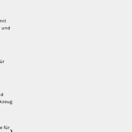
mit
n und
für
nd
rkzeug
e für