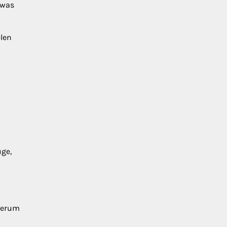
 was
len
uge,
derum