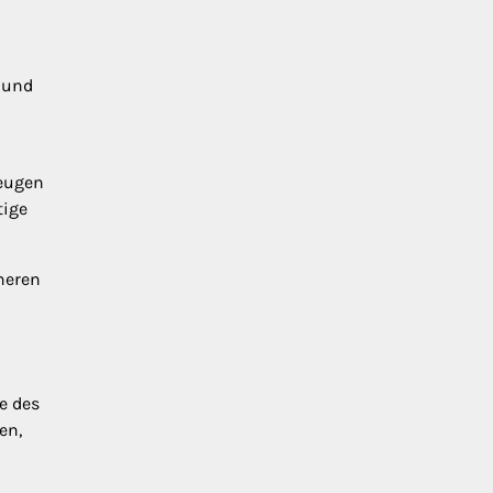
 und
zeugen
tige
heren
e des
en,