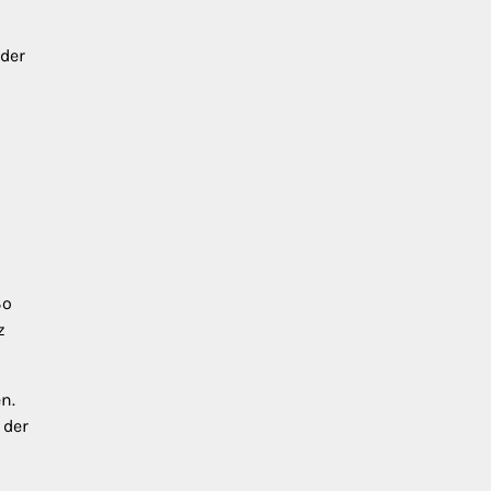
 der
So
z
n.
 der