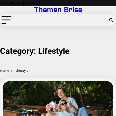
Skip
Monday, Aug 03, 2026
Themen Brise
to
content
Category:
Lifestyle
Home
Lifestyle