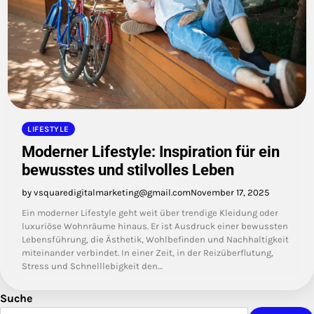
LIFESTYLE
Moderner Lifestyle: Inspiration für ein
bewusstes und stilvolles Leben
by vsquaredigitalmarketing@gmail.com
November 17, 2025
Ein moderner Lifestyle geht weit über trendige Kleidung oder
luxuriöse Wohnräume hinaus. Er ist Ausdruck einer bewussten
Lebensführung, die Ästhetik, Wohlbefinden und Nachhaltigkeit
miteinander verbindet. In einer Zeit, in der Reizüberflutung,
Stress und Schnelllebigkeit den…
Suche